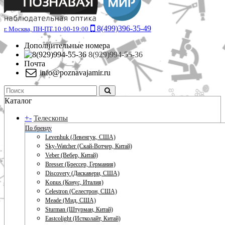
8(499)396-35-49
г. Москва, ПН-ПТ 10:00-19:00
Дополнительные номера
8(929)994-55-36
Почта
info@poznavajamir.ru
Каталог
+
-
Телескопы
По бренду
Levenhuk (Левенгук, США)
Sky-Watcher (Скай-Вотчер, Китай)
Veber (Вебер, Китай)
Bresser (Брессер, Германия)
Discovery (Дискавери, США)
Konus (Конус, Италия)
Celestron (Селестрон, США)
Meade (Мид, США)
Sturman (Штурман, Китай)
Eastcolight (Истколайт, Китай)