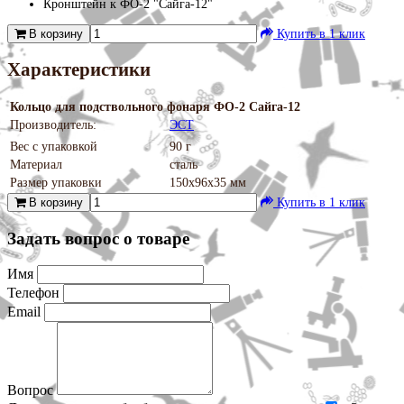
Кронштейн к ФО-2 "Сайга-12"
В корзину
Купить в 1 клик
Характеристики
Кольцо для подствольного фонаря ФО-2 Сайга-12
Производитель:
ЭСТ
Вес с упаковкой
90 г
Материал
сталь
Размер упаковки
150х96х35 мм
В корзину
Купить в 1 клик
Задать вопрос о товаре
Имя
Телефон
Email
Вопрос