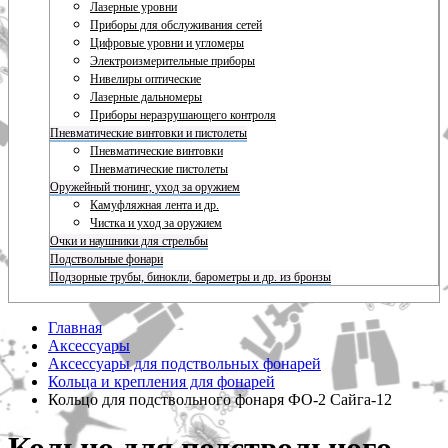
Лазерные уровни
Приборы для обслуживания сетей
Цифровые уровни и угломеры
Электроизмерительные приборы
Нивелиры оптические
Лазерные дальномеры
Приборы неразрушающего контроля
Пневматические винтовки и пистолеты
Пневматические винтовки
Пневматические пистолеты
Оружейный тюнинг, уход за оружием
Камуфляжная лента и др.
Чистка и уход за оружием
Очки и наушники для стрельбы
Подствольные фонари
Подзорные трубы, бинокли, барометры и др. из бронзы
Главная
Аксессуары
Аксессуары для подствольных фонарей
Кольца и крепления для фонарей
Кольцо для подствольного фонаря ФО-2 Сайга-12