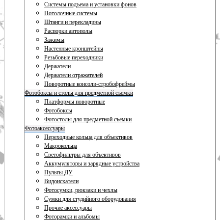
Системы подъема и установки фонов
Потолочные системы
Штанги и перекладины
Распорки автополы
Зажимы
Настенные кронштейны
Резьбовые переходники
Держатели
Держатели отражателей
Поворотные консоли-стробофреймы
Фотобоксы и столы для предметной съемки
Платформы поворотные
Фотобоксы
Фотостолы для предметной съемки
Фотоаксессуары
Переходные кольца для объективов
Макрокольца
Светофильтры для объективов
Аккумуляторы и зарядные устройства
Пульты ДУ
Видоискатели
Фотосумки, рюкзаки и чехлы
Сумки для студийного оборудования
Прочие аксессуары
Фоторамки и альбомы