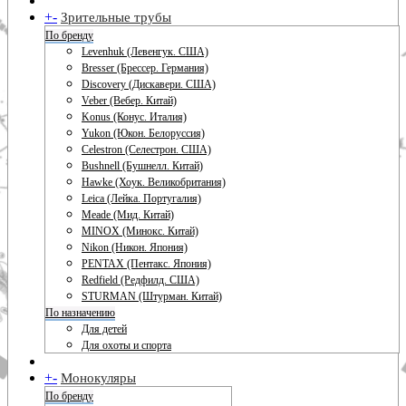
+
-
Зрительные трубы
По бренду
Levenhuk (Левенгук. США)
Bresser (Брессер. Германия)
Discovery (Дискавери. США)
Veber (Вебер. Китай)
Konus (Конус. Италия)
Yukon (Юкон. Белоруссия)
Celestron (Селестрон. США)
Bushnell (Бушнелл. Китай)
Hawke (Хоук. Великобритания)
Leica (Лейка. Португалия)
Meade (Мид. Китай)
MINOX (Минокс. Китай)
Nikon (Никон. Япония)
PENTAX (Пентакс. Япония)
Redfield (Редфилд. США)
STURMAN (Штурман. Китай)
По назначению
Для детей
Для охоты и спорта
+
-
Монокуляры
По бренду