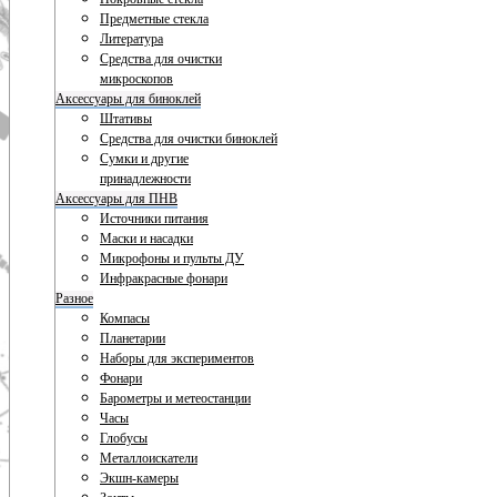
Предметные стекла
Литература
Средства для очистки
микроскопов
Аксессуары для биноклей
Штативы
Средства для очистки биноклей
Сумки и другие
принадлежности
Аксессуары для ПНВ
Источники питания
Маски и насадки
Микрофоны и пульты ДУ
Инфракрасные фонари
Разное
Компасы
Планетарии
Наборы для экспериментов
Фонари
Барометры и метеостанции
Часы
Глобусы
Металлоискатели
Экшн-камеры