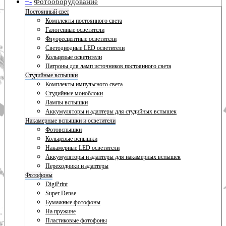
+
-
Фотооборудование
Постоянный свет
Комплекты постоянного света
Галогенные осветители
Флуоресцентные осветители
Светодиодные LED осветители
Кольцевые осветители
Патроны для ламп источников постоянного света
Студийные вспышки
Комплекты импульсного света
Студийные моноблоки
Лампы вспышки
Аккумуляторы и адаптеры для студийных вспышек
Накамерные вспышки и осветители
Фотовспышки
Кольцевые вспышки
Накамерные LED осветители
Аккумуляторы и адаптеры для накамерных вспышек
Переходники и адаптеры
Фотофоны
DigiPrint
Super Dense
Бумажные фотофоны
На пружине
Пластиковые фотофоны