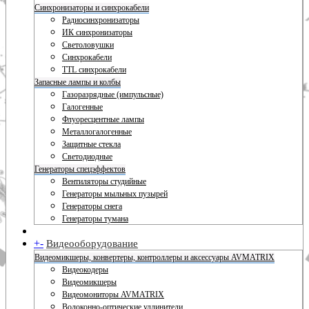
Синхронизаторы и синхрокабели
Радиосинхронизаторы
ИК синхронизаторы
Светоловушки
Синхрокабели
TTL синхрокабели
Запасные лампы и колбы
Газоразрядные (импульсные)
Галогенные
Флуоресцентные лампы
Металлогалогенные
Защитные стекла
Светодиодные
Генераторы спецэффектов
Вентиляторы студийные
Генераторы мыльных пузырей
Генераторы снега
Генераторы тумана
+
-
Видеооборудование
Видеомикшеры, конвертеры, контроллеры и аксессуары AVMATRIX
Видеокодеры
Видеомикшеры
Видеомониторы AVMATRIX
Волоконно-оптические удлинители