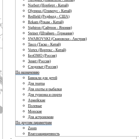
Norbert (Норберт - Китай)
Olympus (Олимпус - Китай)
Redfield (Редфилд - США)
Rekam (Рекам - Китай)
Sightron (Сайтрон - Япония)
Steiner (Штайнер - Германия)
SWAROVSKI (Сваровски - Австрия)
Tasco (Таско - Китай)
Vortex (Вортекс - Китай)
БелОМО (Россия)
Зенит (Россия)
Следопыт (Россия)
По назначению
Бинокли для детей
Для театра
Для охоты и рыбалки
Для туризма и спорта
Армейские
Полевые
Морские
Для астрономии
По другим параметрам
Zoom
Влагозащищенность