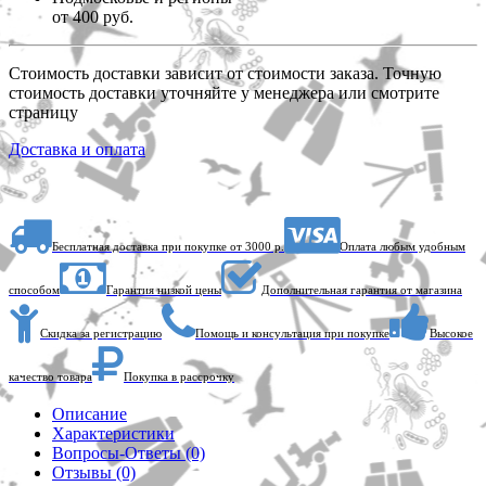
от 400 руб.
Стоимость доставки зависит от стоимости заказа. Точную
стоимость доставки уточняйте у менеджера или смотрите
страницу
Доставка и оплата
Бесплатная доставка при покупке от 3000 р.
Оплата любым удобным
способом
Гарантия низкой цены
Дополнительная гарантия от магазина
Скидка за регистрацию
Помощь и консультация при покупке
Высокое
качество товара
Покупка в рассрочку
Описание
Характеристики
Вопросы-Ответы (0)
Отзывы (0)