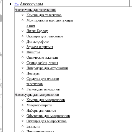
+
-
Аксессуары
Аксессуары для телескопов
Камеры для телескопов
Монтировки и комплектующие
к ним
Линзы Барлоу
Окуляры для телескопов
Для астрофото
Зеркала и призмы
Фильтры
Оптические искатели
Сумки, кейсы, чехлы
Литература для астрономии
Постеры
Средства для очистки
телескопов
Разное для телескопов
Аксессуары для микроскопов
Камеры для микроскопов
Микропрепараты
Наборы для опытов
Объективы для микроскопов
Окуляры для микроскопов
Запчасти
Покровные стекла