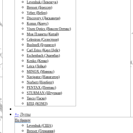
Levenhuk (Левенгук)
Bresser (Брессер)
Veber (Вебер)
Discovery (Дискавери)
Konus (Конус)
Vixen Optics (Виксен Оптикс)
Моя Планета (Китай)
Celestron (Селестрон)
Bushnell (Бушнелл)
Carl Zeiss (Карл Цейс)
Eschenbach (Эшенбах)
Kenko (Кенко)
Leica (Лейка)
MINOX (Минокс)
Navigator (Навигатор)
Norbert (Норберт)
PENTAX (Пентакс)
STURMAN (Штурман)
Tasco (Таско)
БПЦ (КОМЗ)
+
-
Лупы
По бренду
Levenhuk (США)
Bresser (Германия)