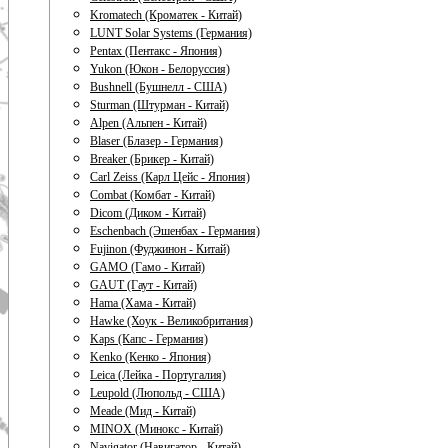
Kromatech (Кроматек - Китай)
LUNT Solar Systems (Германия)
Pentax (Пентакс - Япония)
Yukon (Юкон - Белоруссия)
Bushnell (Бушнелл - США)
Sturman (Штурман - Китай)
Alpen (Альпен - Китай)
Blaser (Блазер - Германия)
Breaker (Брикер - Китай)
Carl Zeiss (Карл Цейс - Япония)
Combat (Комбат - Китай)
Dicom (Диком - Китай)
Eschenbach (Эшенбах - Германия)
Fujinon (Фуджинон - Китай)
GAMO (Гамо - Китай)
GAUT (Гаут - Китай)
Hama (Хама - Китай)
Hawke (Хоук - Великобритания)
Kaps (Капс - Германия)
Kenko (Кенко - Япония)
Leica (Лейка - Португалия)
Leupold (Люпольд - США)
Meade (Мид - Китай)
MINOX (Минокс - Китай)
Navigator (Навигатор - Китай)