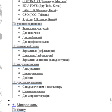
CORONADO (Коронадо, Мексика)
EDU-TOYS (Эду-Тойз, Китай)
FANCIER (Фансиер, Китай)
GSO (ГСО, Тайвань)
iOptron (АйОптрон, Китай)
По уровню подготовки
Телескопы для детей
Для новичков
Для любителей
Для профессионалов
По оптической схеме
Зеркальные (рефлекторы)
Линзовые (рефракторы)
Зеркально-линзовые (катадиоптрики)
По типу монтировки
Азимутальная
Экваториальная
Добсона
По другим параметрам
С подключением к компьютеру
С автонаведением
Для астрофотографий
+
-
Микроскопы
По бренду