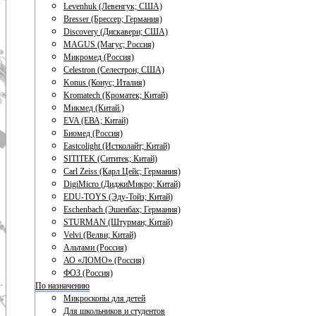
Levenhuk (Левенгук; США)
Bresser (Брессер; Германия)
Discovery (Дискавери; США)
MAGUS (Магус; Россия)
Микромед (Россия)
Celestron (Селестрон; США)
Konus (Конус; Италия)
Kromatech (Кроматек; Китай)
Микмед (Китай.)
EVA (ЕВА; Китай)
Биомед (Россия)
Eastcolight (Истколайт; Китай)
SITITEK (Сититек; Китай)
Carl Zeiss (Карл Цейс; Германия)
DigiMicro (ДиджиМикро; Китай)
EDU-TOYS (Эду-Тойз; Китай)
Eschenbach (Эшенбах; Германия)
STURMAN (Штурман; Китай)
Velvi (Велви; Китай)
Альтами (Россия)
АО «ЛОМО» (Россия)
ФОЗ (Россия)
По назначению
Микроскопы для детей
Для школьников и студентов