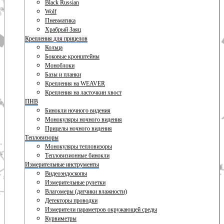
Black Russian
Wolf
Пневматика
Храбрый Заяц
Крепления для прицелов
Кольца
Боковые кронштейны
Моноблоки
Базы и планки
Крепления на WEAVER
Крепления на ласточкин хвост
ПНВ
Бинокли ночного видения
Монокуляры ночного видения
Прицелы ночного видения
Тепловизоры
Монокуляры тепловизоры
Тепловизионные бинокли
Измерительные инструменты
Видеоэндоскопы
Измерительные рулетки
Влагомеры (датчики влажности)
Детекторы проводки
Измерители параметров окружающей среды
Курвиметры