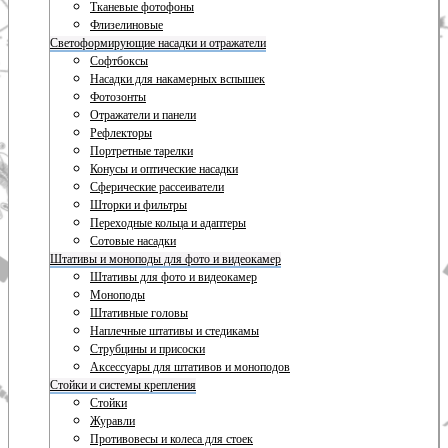
Тканевые фотофоны
Флизелиновые
Светоформирующие насадки и отражатели
Софтбоксы
Насадки для накамерных вспышек
Фотозонты
Отражатели и панели
Рефлекторы
Портретные тарелки
Конусы и оптические насадки
Сферические рассеиватели
Шторки и фильтры
Переходные кольца и адаптеры
Сотовые насадки
Штативы и моноподы для фото и видеокамер
Штативы для фото и видеокамер
Моноподы
Штативные головы
Наплечные штативы и стедикамы
Струбцины и присоски
Аксессуары для штативов и моноподов
Стойки и системы крепления
Стойки
Журавли
Противовесы и колеса для стоек