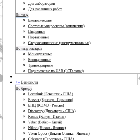
Для лаборатории
Для различных работ
По типу
Биологические
Световые микроскопы (оптические)
Цифровые
Портативные
Стереоскопические (инструментальные)
По типу насадки
Монокулярные
Бинокулярные
Тринокулярные
Подключение по USB (LCD экран)
+
-
Бинокли
По бренду
Levenhuk (Левенгук - США)
Bresser (Брессер - Германия)
БПЦ (КОМЗ - Россия)
Discovery (Дискавери - США)
Konus (Конус - Италия)
Veber (Вебер - Китай)
Nikon (Никон - Япония)
Vixen Optics (Виксен Оптикс - Япония)
Celestron (Селестрон - США)