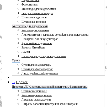
Видеоштативы
Фотоштативы
Моноподы для видеосъемки
Быстросъемные площадки
Штативные адаптеры
Штативные головки
Аксессуары для видеосъемки
Комплектующие ригов
Аккумуляторы и зарядные устройства для видеосъемки
Площадки для аккумуляторов
Кронштейны и держатели
Зажимы GreenBean
Лампы
Чистящие средства для видеосъемки
Сумки
Сумки для видеокамеры
Сумки для фотоаппаратов
Для студийного оборудования
+
-
Прочее
Прицелы, ЛЦУ, патроны холодной пристрелки, фальшпатроны
Оптические прицелы
Коллиматорные прицелы
Лазерные целеуказатели
Патроны холодной пристрелки, фальшпатроны