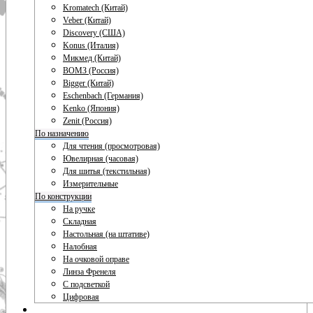
Kromatech (Китай)
Veber (Китай)
Discovery (США)
Konus (Италия)
Микмед (Китай)
ВОМЗ (Россия)
Bigger (Китай)
Eschenbach (Германия)
Kenko (Япония)
Zenit (Россия)
По назначению
Для чтения (просмотровая)
Ювелирная (часовая)
Для шитья (текстильная)
Измерительные
По конструкции
На ручке
Складная
Настольная (на штативе)
Налобная
На очковой оправе
Линза Френеля
С подсветкой
Цифровая