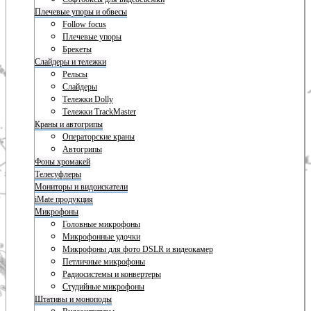
Плечевые упоры и обвесы
Follow focus
Плечевые упоры
Брекеты
Слайдеры и тележки
Рельсы
Слайдеры
Тележки Dolly
Тележки TrackMaster
Краны и автогрипы
Операторские краны
Автогрипы
Фоны хромакей
Телесуфлеры
Мониторы и видоискатели
iMate продукция
Микрофоны
Головные микрофоны
Микрофонные удочки
Микрофоны для фото DSLR и видеокамер
Петличные микрофоны
Радиосистемы и конвертеры
Студийные микрофоны
Штативы и моноподы