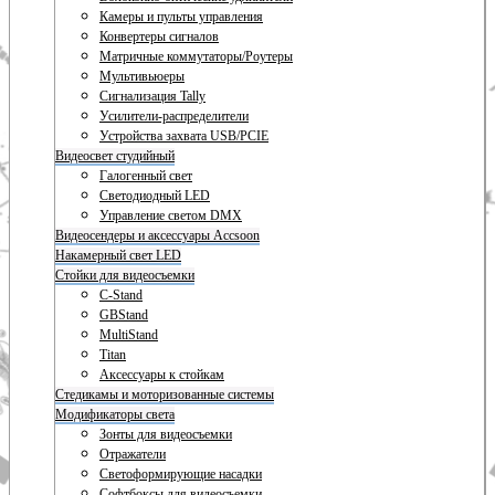
Камеры и пульты управления
Конвертеры сигналов
Матричные коммутаторы/Роутеры
Мультивьюеры
Сигнализация Tally
Усилители-распределители
Устройства захвата USB/PCIE
Видеосвет студийный
Галогенный свет
Светодиодный LED
Управление светом DMX
Видеосендеры и аксессуары Accsoon
Накамерный свет LED
Стойки для видеосъемки
C-Stand
GBStand
MultiStand
Titan
Аксессуары к стойкам
Стедикамы и моторизованные системы
Модификаторы света
Зонты для видеосъемки
Отражатели
Светоформирующие насадки
Софтбоксы для видеосъемки