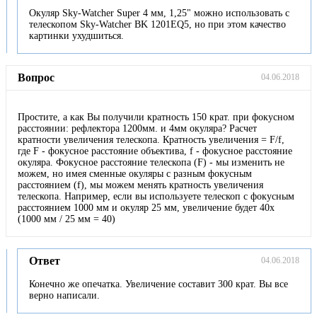
Окуляр Sky-Watcher Super 4 мм, 1,25" можно использовать с
телескопом Sky-Watcher BK 1201EQ5, но при этом качество
картинки ухудшиться.
Вопрос
04.06.2018
Простите, а как Вы получили кратность 150 крат. при фокусном
расстоянии: рефлектора 1200мм. и 4мм окуляра? Расчет
кратности увеличения телескопа. Кратность увеличения = F/f,
где F - фокусное расстояние объектива, f - фокусное расстояние
окуляра. Фокусное расстояние телескопа (F) - мы изменить не
можем, но имея сменные окуляры с разным фокусным
расстоянием (f), мы можем менять кратность увеличения
телескопа. Например, если вы используете телескоп с фокусным
расстоянием 1000 мм и окуляр 25 мм, увеличение будет 40x
(1000 мм / 25 мм = 40)
Ответ
04.06.2018
Конечно же опечатка. Увеличение составит 300 крат. Вы все
верно написали.