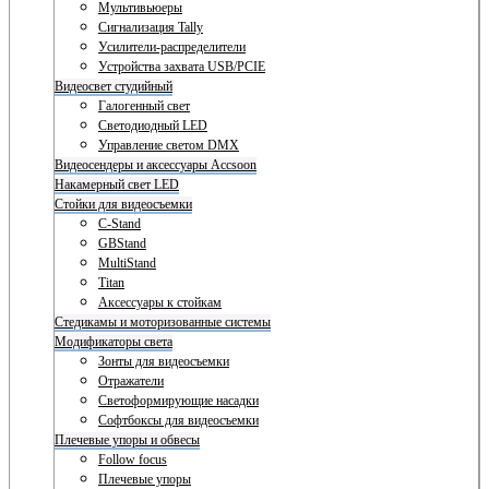
Мультивьюеры
Сигнализация Tally
Усилители-распределители
Устройства захвата USB/PCIE
Видеосвет студийный
Галогенный свет
Светодиодный LED
Управление светом DMX
Видеосендеры и аксессуары Accsoon
Накамерный свет LED
Стойки для видеосъемки
C-Stand
GBStand
MultiStand
Titan
Аксессуары к стойкам
Стедикамы и моторизованные системы
Модификаторы света
Зонты для видеосъемки
Отражатели
Светоформирующие насадки
Софтбоксы для видеосъемки
Плечевые упоры и обвесы
Follow focus
Плечевые упоры