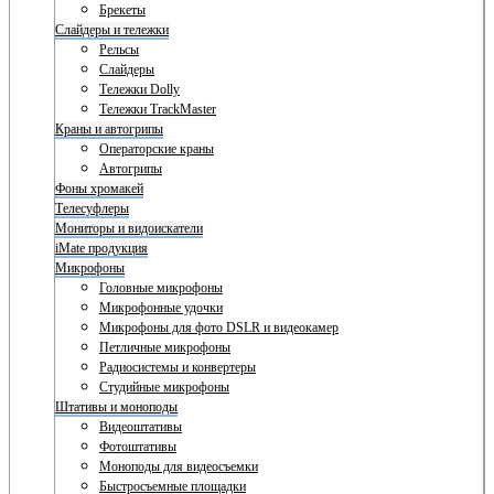
Брекеты
Слайдеры и тележки
Рельсы
Слайдеры
Тележки Dolly
Тележки TrackMaster
Краны и автогрипы
Операторские краны
Автогрипы
Фоны хромакей
Телесуфлеры
Мониторы и видоискатели
iMate продукция
Микрофоны
Головные микрофоны
Микрофонные удочки
Микрофоны для фото DSLR и видеокамер
Петличные микрофоны
Радиосистемы и конвертеры
Студийные микрофоны
Штативы и моноподы
Видеоштативы
Фотоштативы
Моноподы для видеосъемки
Быстросъемные площадки