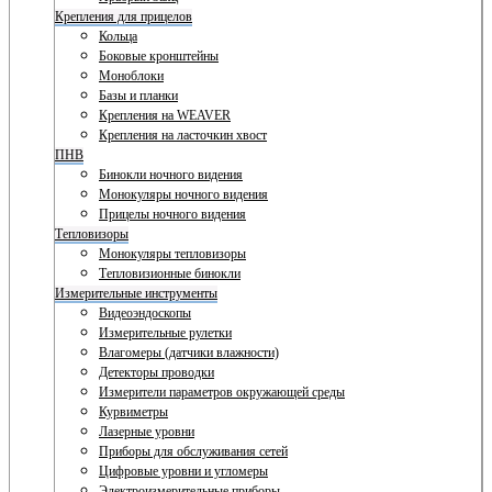
Крепления для прицелов
Кольца
Боковые кронштейны
Моноблоки
Базы и планки
Крепления на WEAVER
Крепления на ласточкин хвост
ПНВ
Бинокли ночного видения
Монокуляры ночного видения
Прицелы ночного видения
Тепловизоры
Монокуляры тепловизоры
Тепловизионные бинокли
Измерительные инструменты
Видеоэндоскопы
Измерительные рулетки
Влагомеры (датчики влажности)
Детекторы проводки
Измерители параметров окружающей среды
Курвиметры
Лазерные уровни
Приборы для обслуживания сетей
Цифровые уровни и угломеры
Электроизмерительные приборы