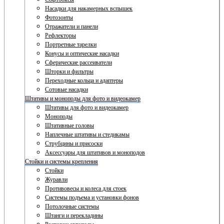
Насадки для накамерных вспышек
Фотозонты
Отражатели и панели
Рефлекторы
Портретные тарелки
Конусы и оптические насадки
Сферические рассеиватели
Шторки и фильтры
Переходные кольца и адаптеры
Сотовые насадки
Штативы и моноподы для фото и видеокамер
Штативы для фото и видеокамер
Моноподы
Штативные головы
Наплечные штативы и стедикамы
Струбцины и присоски
Аксессуары для штативов и моноподов
Стойки и системы крепления
Стойки
Журавли
Противовесы и колеса для стоек
Системы подъема и установки фонов
Потолочные системы
Штанги и перекладины