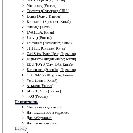
MAGUS (Магус; Россия)
Микромед (Россия)
Celestron (Селестрон; США)
Konus (Конус; Италия)
Kromatech (Кроматек; Китай)
Микмед (Китай.)
EVA (ЕВА; Китай)
Биомед (Россия)
Eastcolight (Истколайт; Китай)
SITITEK (Сититек; Китай)
Carl Zeiss (Карл Цейс; Германия)
DigiMicro (ДиджиМикро; Китай)
EDU-TOYS (Эду-Тойз; Китай)
Eschenbach (Эшенбах; Германия)
STURMAN (Штурман; Китай)
Velvi (Велви; Китай)
Альтами (Россия)
АО «ЛОМО» (Россия)
ФОЗ (Россия)
По назначению
Микроскопы для детей
Для школьников и студентов
Для лаборатории
Для различных работ
По типу