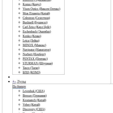
Konus (Конус)
Vixen Optics (Виксен Оптикс)
Моя Планета (Китай)
Celestron (Селестрон)
Bushnell (Бушнелл)
Carl Zeiss (Карл Цейс)
Eschenbach (Эшенбах)
Kenko (Кенко)
Leica (Лейка)
MINOX (Минокс)
Navigator (Навигатор)
Norbert (Норберт)
PENTAX (Пентакс)
STURMAN (Штурман)
Tasco (Таско)
БПЦ (КОМЗ)
+
-
Лупы
По бренду
Levenhuk (США)
Bresser (Германия)
Kromatech (Китай)
Veber (Китай)
Discovery (США)