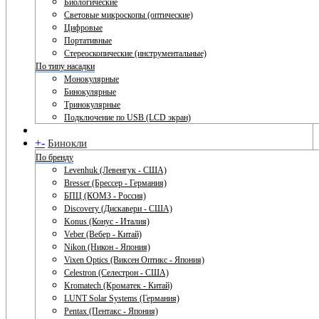
Биологические
Световые микроскопы (оптические)
Цифровые
Портативные
Стереоскопические (инструментальные)
По типу насадки
Монокулярные
Бинокулярные
Тринокулярные
Подключение по USB (LCD экран)
+
-
Бинокли
По бренду
Levenhuk (Левенгук - США)
Bresser (Брессер - Германия)
БПЦ (КОМЗ - Россия)
Discovery (Дискавери - США)
Konus (Конус - Италия)
Veber (Вебер - Китай)
Nikon (Никон - Япония)
Vixen Optics (Виксен Оптикс - Япония)
Celestron (Селестрон - США)
Kromatech (Кроматек - Китай)
LUNT Solar Systems (Германия)
Pentax (Пентакс - Япония)