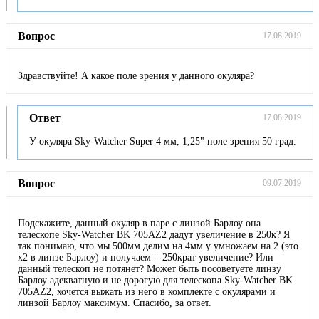
Вопрос
17.08.2019
Здравствуйте! А какое поле зрения у данного окуляра?
Ответ
17.08.2019
У окуляра Sky-Watcher Super 4 мм, 1,25" поле зрения 50 град.
Вопрос
09.07.2019
Подскажите, данный окуляр в паре с линзой Барлоу она
телескопе Sky-Watcher BK 705AZ2 дадут увеличение в 250к? Я
так понимаю, что мы 500мм делим на 4мм у умножаем на 2 (это
х2 в линзе Барлоу) и получаем = 250крат увеличение? Или
данный телескоп не потянет? Может быть посоветуете линзу
Барлоу адекватную и не дорогую для телескопа Sky-Watcher BK
705AZ2, хочется выжать из него в комплекте с окулярами и
линзой Барлоу максимум. Спасибо, за ответ.