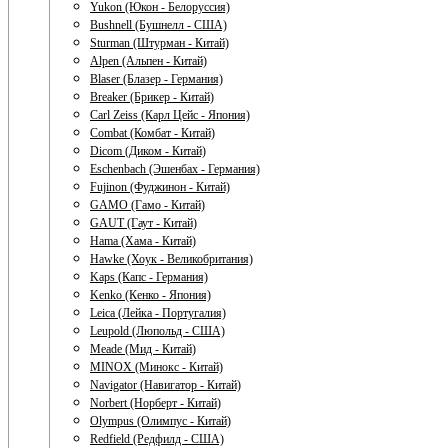
Yukon (Юкон - Белоруссия)
Bushnell (Бушнелл - США)
Sturman (Штурман - Китай)
Alpen (Альпен - Китай)
Blaser (Блазер - Германия)
Breaker (Брикер - Китай)
Carl Zeiss (Карл Цейс - Япония)
Combat (Комбат - Китай)
Dicom (Диком - Китай)
Eschenbach (Эшенбах - Германия)
Fujinon (Фуджинон - Китай)
GAMO (Гамо - Китай)
GAUT (Гаут - Китай)
Hama (Хама - Китай)
Hawke (Хоук - Великобритания)
Kaps (Капс - Германия)
Kenko (Кенко - Япония)
Leica (Лейка - Португалия)
Leupold (Люпольд - США)
Meade (Мид - Китай)
MINOX (Минокс - Китай)
Navigator (Навигатор - Китай)
Norbert (Норберт - Китай)
Olympus (Олимпус - Китай)
Redfield (Редфилд - США)