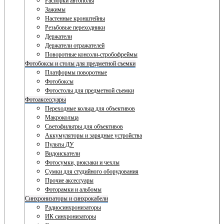
Распорки автополы
Зажимы
Настенные кронштейны
Резьбовые переходники
Держатели
Держатели отражателей
Поворотные консоли-стробофреймы
Фотобоксы и столы для предметной съемки
Платформы поворотные
Фотобоксы
Фотостолы для предметной съемки
Фотоаксессуары
Переходные кольца для объективов
Макрокольца
Светофильтры для объективов
Аккумуляторы и зарядные устройства
Пульты ДУ
Видоискатели
Фотосумки, рюкзаки и чехлы
Сумки для студийного оборудования
Прочие аксессуары
Фоторамки и альбомы
Синхронизаторы и синхрокабели
Радиосинхронизаторы
ИК синхронизаторы