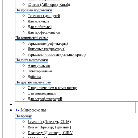
iOptron (АйОптрон, Китай)
По уровню подготовки
Телескопы для детей
Для новичков
Для любителей
Для профессионалов
По оптической схеме
Зеркальные (рефлекторы)
Линзовые (рефракторы)
Зеркально-линзовые (катадиоптрики)
По типу монтировки
Азимутальная
Экваториальная
Добсона
По другим параметрам
С подключением к компьютеру
С автонаведением
Для астрофотографий
+
-
Микроскопы
По бренду
Levenhuk (Левенгук; США)
Bresser (Брессер; Германия)
Discovery (Дискавери; США)