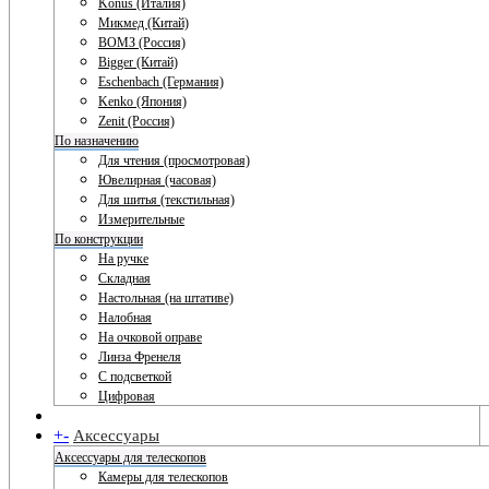
Konus (Италия)
Микмед (Китай)
ВОМЗ (Россия)
Bigger (Китай)
Eschenbach (Германия)
Kenko (Япония)
Zenit (Россия)
По назначению
Для чтения (просмотровая)
Ювелирная (часовая)
Для шитья (текстильная)
Измерительные
По конструкции
На ручке
Складная
Настольная (на штативе)
Налобная
На очковой оправе
Линза Френеля
С подсветкой
Цифровая
+
-
Аксессуары
Аксессуары для телескопов
Камеры для телескопов