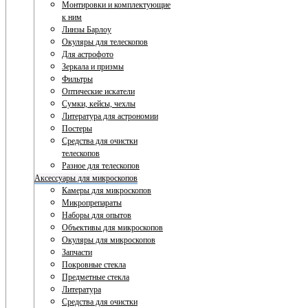
Монтировки и комплектующие
к ним
Линзы Барлоу
Окуляры для телескопов
Для астрофото
Зеркала и призмы
Фильтры
Оптические искатели
Сумки, кейсы, чехлы
Литература для астрономии
Постеры
Средства для очистки
телескопов
Разное для телескопов
Аксессуары для микроскопов
Камеры для микроскопов
Микропрепараты
Наборы для опытов
Объективы для микроскопов
Окуляры для микроскопов
Запчасти
Покровные стекла
Предметные стекла
Литература
Средства для очистки