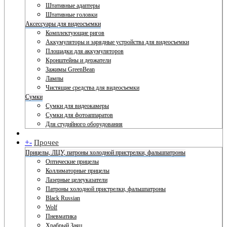
Штативные адаптеры
Штативные головки
Аксессуары для видеосъемки
Комплектующие ригов
Аккумуляторы и зарядные устройства для видеосъемки
Площадки для аккумуляторов
Кронштейны и держатели
Зажимы GreenBean
Лампы
Чистящие средства для видеосъемки
Сумки
Сумки для видеокамеры
Сумки для фотоаппаратов
Для студийного оборудования
+
-
Прочее
Прицелы, ЛЦУ, патроны холодной пристрелки, фальшпатроны
Оптические прицелы
Коллиматорные прицелы
Лазерные целеуказатели
Патроны холодной пристрелки, фальшпатроны
Black Russian
Wolf
Пневматика
Храбрый Заяц