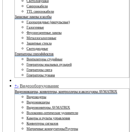
Светоловушки
Синхрокабели
TTL синхрокабели
Запасные лампы и колбы
Газоразрядные (импульсные)
Галогенные
Флуоресцентные лампы
Металлогалогенные
Защитные стекла
Светодиодные
Генераторы спецэффектов
Вентиляторы студийные
Генераторы мыльных пузырей
Генераторы снега
Генераторы тумана
+
-
Видеооборудование
Видеомикшеры, конвертеры, контроллеры и аксессуары AVMATRIX
Видеокодеры
Видеомикшеры
Видеомониторы AVMATRIX
Волоконно-оптические удлинители
Камеры и пульты управления
Конвертеры сигналов
Матричные коммутаторы/Роутеры