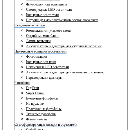
Флуоресцентные осветители
Светодиодные LED осветители
Кольцевые осветители
Патроны для ламп источников постоянного света
Студийные вспышки
Комплекты импульсного света
Студийные моноблоки
Лампы вспышки
Аккумуляторы и адаптеры для студийных вспышек
Накамерные вспышки и осветители
Фотовспышки
Кольцевые вспышки
Накамерные LED осветители
Аккумуляторы и адаптеры для накамерных вспышек
Переходники и адаптеры
Фотофоны
DigiPrint
Super Dense
Бумажные фотофоны
На пружине
Пластиковые фотофоны
Тканевые фотофоны
Флизелиновые
Светоформирующие насадки и отражатели
Софтбоксы