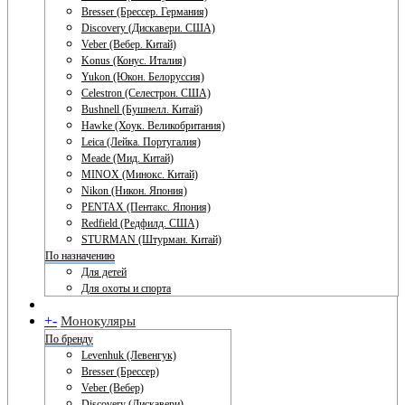
Bresser (Брессер. Германия)
Discovery (Дискавери. США)
Veber (Вебер. Китай)
Konus (Конус. Италия)
Yukon (Юкон. Белоруссия)
Celestron (Селестрон. США)
Bushnell (Бушнелл. Китай)
Hawke (Хоук. Великобритания)
Leica (Лейка. Португалия)
Meade (Мид. Китай)
MINOX (Минокс. Китай)
Nikon (Никон. Япония)
PENTAX (Пентакс. Япония)
Redfield (Редфилд. США)
STURMAN (Штурман. Китай)
По назначению
Для детей
Для охоты и спорта
+
-
Монокуляры
По бренду
Levenhuk (Левенгук)
Bresser (Брессер)
Veber (Вебер)
Discovery (Дискавери)