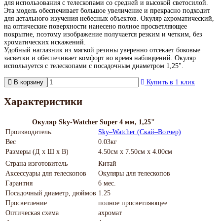
для использования с телескопами со средней и высокой светосилой.
Эта модель обеспечивает большое увеличение и прекрасно подходит
для детального изучения небесных объектов. Окуляр ахроматический,
на оптические поверхности нанесено полное просветляющее
покрытие, поэтому изображение получается резким и четким, без
хроматических искажений.
Удобный наглазник из мягкой резины уверенно отсекает боковые
засветки и обеспечивает комфорт во время наблюдений. Окуляр
используется с телескопами с посадочным диаметром 1,25".
В корзину
Купить в 1 клик
Характеристики
Окуляр Sky-Watcher Super 4 мм, 1,25"
Производитель:
Sky–Watcher (Скай–Вотчер)
Вес
0.03кг
Размеры (Д х Ш х В)
4.50см x 7.50см x 4.00см
Страна изготовитель
Китай
Аксессуары для телескопов
Окуляры для телескопов
Гарантия
6 мес.
Посадочный диаметр, дюймов
1.25
Просветление
полное просветляющее
Оптическая схема
ахромат