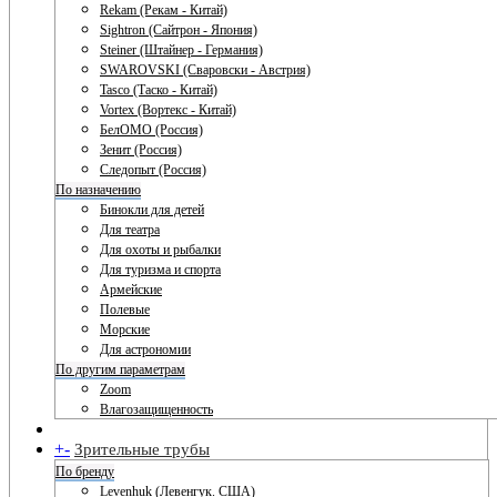
Rekam (Рекам - Китай)
Sightron (Сайтрон - Япония)
Steiner (Штайнер - Германия)
SWAROVSKI (Сваровски - Австрия)
Tasco (Таско - Китай)
Vortex (Вортекс - Китай)
БелОМО (Россия)
Зенит (Россия)
Следопыт (Россия)
По назначению
Бинокли для детей
Для театра
Для охоты и рыбалки
Для туризма и спорта
Армейские
Полевые
Морские
Для астрономии
По другим параметрам
Zoom
Влагозащищенность
+
-
Зрительные трубы
По бренду
Levenhuk (Левенгук. США)