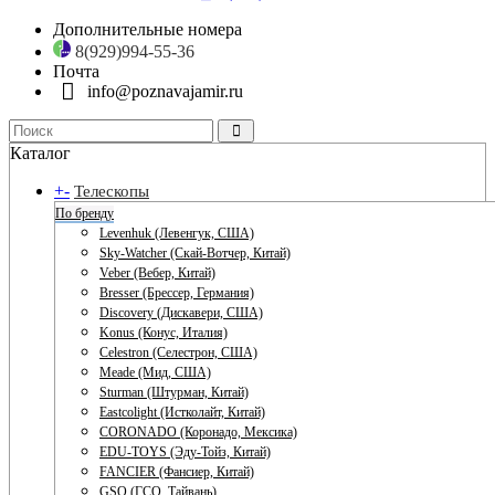
Дополнительные номера
8(929)994-55-36
Почта
info@poznavajamir.ru
Каталог
+
-
Телескопы
По бренду
Levenhuk (Левенгук, США)
Sky-Watcher (Скай-Вотчер, Китай)
Veber (Вебер, Китай)
Bresser (Брессер, Германия)
Discovery (Дискавери, США)
Konus (Конус, Италия)
Celestron (Селестрон, США)
Meade (Мид, США)
Sturman (Штурман, Китай)
Eastcolight (Истколайт, Китай)
CORONADO (Коронадо, Мексика)
EDU-TOYS (Эду-Тойз, Китай)
FANCIER (Фансиер, Китай)
GSO (ГСО, Тайвань)