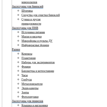
микроскопов
Аксессуары для биноклей
Штативы
Средства для очистки биноклей
Сумки и другие
принадлежности
Аксессуары для ПНВ
Источники питания
Маски и насадки
Микрофоны и пульты ДУ
Инфракрасные фонари
Разное
Компасы
Планетарии
Наборы для экспериментов
Фонари
Барометры и метеостанции
Часы
Глобусы
Металлоискатели
Экшн-камеры
Зонты
Фотоловушки
Аксессуары для прицелов
Крышки и наглазники