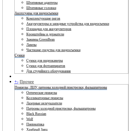
Штативные адаптеры
Штативные головки
Аксессуары для видеосъемки
Комплектующие ригов
Аккумуляторы и зарядные устройства для видеосъемки
Площадки для аккумуляторов
Кронштейны и держатели
Зажимы GreenBean
Лампы
Чистящие средства для видеосъемки
Сумки
Сумки для видеокамеры
Сумки для фотоаппаратов
Для студийного оборудования
+
-
Прочее
Прицелы, ЛЦУ, патроны холодной пристрелки, фальшпатроны
Оптические прицелы
Коллиматорные прицелы
Лазерные целеуказатели
Патроны холодной пристрелки, фальшпатроны
Black Russian
Wolf
Пневматика
Храбрый Заяц