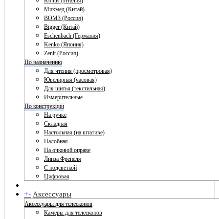
Konus (Италия)
Микмед (Китай)
ВОМЗ (Россия)
Bigger (Китай)
Eschenbach (Германия)
Kenko (Япония)
Zenit (Россия)
По назначению
Для чтения (просмотровая)
Ювелирная (часовая)
Для шитья (текстильная)
Измерительные
По конструкции
На ручке
Складная
Настольная (на штативе)
Налобная
На очковой оправе
Линза Френеля
С подсветкой
Цифровая
+
-
Аксессуары
Аксессуары для телескопов
Камеры для телескопов