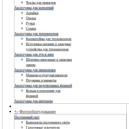
Чехлы для прицелов
Аксессуары для креплений
Антабки
Опоры
Ручки
Сошки
Аксессуары для тепловизоров
Кронштейны для тепловизоров
Источники питания и зарядные
устройства для тепловизоров
Аксессуары для луп и линз
Штативы напольные и запасные
лампы
Аксессуары для пневматики
Мишени и пулеулавливатели
Пружины и манжеты
Аксессуары для подствольных фонарей
Кольца и крепления для
фонарей
Аксессуары для интерьера
+
-
Фотооборудование
Постоянный свет
Комплекты постоянного света
Галогенные осветители