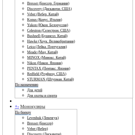
Bresser (Брессер. Германия)
Discovery (Дискавери. США)
Veber (Вебер. Китай)
Konus (Конус. Италия)
Yukon (Юкон. Белоруссия)
Celestron (Селестрон. США)
Bushnell (Бушнелл. Китай)
Hawke (Хоук. Великобритания)
Leica (Лейка. Португалия)
Meade (Мид. Китай)
MINOX (Минокс. Китай)
Nikon (Никон. Япония)
PENTAX (Пентакс. Япония)
Redfield (Редфилд. США)
STURMAN (Штурман. Китай)
По назначению
Для детей
Для охоты и спорта
+
-
Монокуляры
По бренду
Levenhuk (Левенгук)
Bresser (Брессер)
Veber (Вебер)
Discovery (Дискавери)