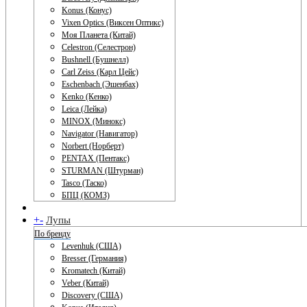
Konus (Конус)
Vixen Optics (Виксен Оптикс)
Моя Планета (Китай)
Celestron (Селестрон)
Bushnell (Бушнелл)
Carl Zeiss (Карл Цейс)
Eschenbach (Эшенбах)
Kenko (Кенко)
Leica (Лейка)
MINOX (Минокс)
Navigator (Навигатор)
Norbert (Норберт)
PENTAX (Пентакс)
STURMAN (Штурман)
Tasco (Таско)
БПЦ (КОМЗ)
+
-
Лупы
По бренду
Levenhuk (США)
Bresser (Германия)
Kromatech (Китай)
Veber (Китай)
Discovery (США)