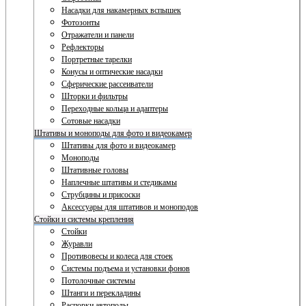
Насадки для накамерных вспышек
Фотозонты
Отражатели и панели
Рефлекторы
Портретные тарелки
Конусы и оптические насадки
Сферические рассеиватели
Шторки и фильтры
Переходные кольца и адаптеры
Сотовые насадки
Штативы и моноподы для фото и видеокамер
Штативы для фото и видеокамер
Моноподы
Штативные головы
Наплечные штативы и стедикамы
Струбцины и присоски
Аксессуары для штативов и моноподов
Стойки и системы крепления
Стойки
Журавли
Противовесы и колеса для стоек
Системы подъема и установки фонов
Потолочные системы
Штанги и перекладины
Распорки автополы