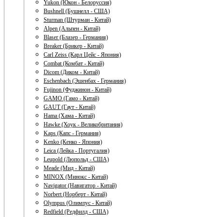
Yukon (Юкон - Белоруссия)
Bushnell (Бушнелл - США)
Sturman (Штурман - Китай)
Alpen (Альпен - Китай)
Blaser (Блазер - Германия)
Breaker (Брикер - Китай)
Carl Zeiss (Карл Цейс - Япония)
Combat (Комбат - Китай)
Dicom (Диком - Китай)
Eschenbach (Эшенбах - Германия)
Fujinon (Фуджинон - Китай)
GAMO (Гамо - Китай)
GAUT (Гаут - Китай)
Hama (Хама - Китай)
Hawke (Хоук - Великобритания)
Kaps (Капс - Германия)
Kenko (Кенко - Япония)
Leica (Лейка - Португалия)
Leupold (Люпольд - США)
Meade (Мид - Китай)
MINOX (Минокс - Китай)
Navigator (Навигатор - Китай)
Norbert (Норберт - Китай)
Olympus (Олимпус - Китай)
Redfield (Редфилд - США)