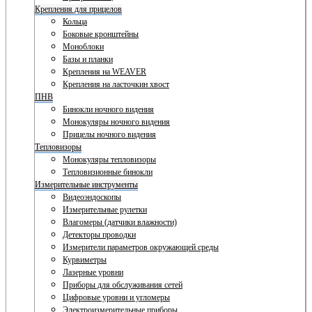
Крепления для прицелов
Кольца
Боковые кронштейны
Моноблоки
Базы и планки
Крепления на WEAVER
Крепления на ласточкин хвост
ПНВ
Бинокли ночного видения
Монокуляры ночного видения
Прицелы ночного видения
Тепловизоры
Монокуляры тепловизоры
Тепловизионные бинокли
Измерительные инструменты
Видеоэндоскопы
Измерительные рулетки
Влагомеры (датчики влажности)
Детекторы проводки
Измерители параметров окружающей среды
Курвиметры
Лазерные уровни
Приборы для обслуживания сетей
Цифровые уровни и угломеры
Электроизмерительные приборы