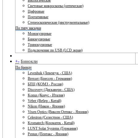
Биологические
Световые микроскопы (оптические)
Цифровые
Портативные
Стереоскопические (инструментальные)
По типу насадки
Монокулярные
Бинокулярные
Тринокулярные
Подключение по USB (LCD экран)
+
-
Бинокли
По бренду
Levenhuk (Левенгук - США)
Bresser (Брессер - Германия)
БПЦ (КОМЗ - Россия)
Discovery (Дискавери - США)
Konus (Конус - Италия)
Veber (Вебер - Китай)
Nikon (Никон - Япония)
Vixen Optics (Виксен Оптикс - Япония)
Celestron (Селестрон - США)
Kromatech (Кроматек - Китай)
LUNT Solar Systems (Германия)
Pentax (Пентакс - Япония)