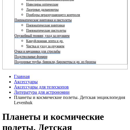
Нивелиры оптические
Лазерные дальномеры
Приборы неразрушающего контроля
Пневматические винтовки и пистолеты
Пневматические винтовки
Пневматические пистолеты
Оружейный тюнинг, уход за оружием
Камуфляжная лента и др.
Чистка и уход за оружием
Очки и наушники для стрельбы
Подствольные фонари
Подзорные трубы, бинокли, барометры и др. из бронзы
Главная
Аксессуары
Аксессуары для телескопов
Литература для астрономии
Планеты и космические полеты. Детская энциклопедия
Levenhuk
Планеты и космические
полеты. Детская