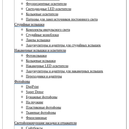
Флуоресцентные осветители
Светодиодные LED осветители
Кольцевые осветители
Патроны для ламп источников постоянного света
Студийные вспышки
Комплекты импульсного света
Студийные моноблоки
Лампы вспышки
Аккумуляторы и адаптеры для студийных вспышек
Накамерные вспышки и осветители
Фотовспышки
Кольцевые вспышки
Накамерные LED осветители
Аккумуляторы и адаптеры для накамерных вспышек
Переходники и адаптеры
Фотофоны
DigiPrint
Super Dense
Бумажные фотофоны
На пружине
Пластиковые фотофоны
Тканевые фотофоны
Флизелиновые
Светоформирующие насадки и отражатели
Софтбоксы