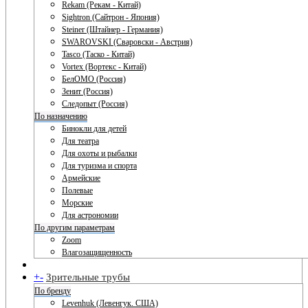
Rekam (Рекам - Китай)
Sightron (Сайтрон - Япония)
Steiner (Штайнер - Германия)
SWAROVSKI (Сваровски - Австрия)
Tasco (Таско - Китай)
Vortex (Вортекс - Китай)
БелОМО (Россия)
Зенит (Россия)
Следопыт (Россия)
По назначению
Бинокли для детей
Для театра
Для охоты и рыбалки
Для туризма и спорта
Армейские
Полевые
Морские
Для астрономии
По другим параметрам
Zoom
Влагозащищенность
+
-
Зрительные трубы
По бренду
Levenhuk (Левенгук. США)