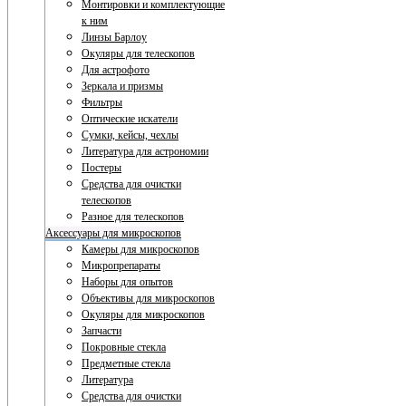
Монтировки и комплектующие
к ним
Линзы Барлоу
Окуляры для телескопов
Для астрофото
Зеркала и призмы
Фильтры
Оптические искатели
Сумки, кейсы, чехлы
Литература для астрономии
Постеры
Средства для очистки
телескопов
Разное для телескопов
Аксессуары для микроскопов
Камеры для микроскопов
Микропрепараты
Наборы для опытов
Объективы для микроскопов
Окуляры для микроскопов
Запчасти
Покровные стекла
Предметные стекла
Литература
Средства для очистки