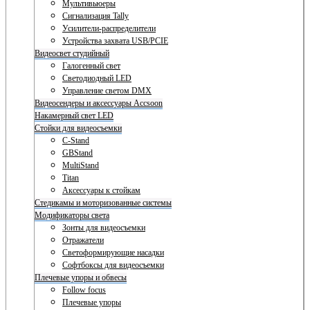
Мультивьюеры
Сигнализация Tally
Усилители-распределители
Устройства захвата USB/PCIE
Видеосвет студийный
Галогенный свет
Светодиодный LED
Управление светом DMX
Видеосендеры и аксессуары Accsoon
Накамерный свет LED
Стойки для видеосъемки
C-Stand
GBStand
MultiStand
Titan
Аксессуары к стойкам
Стедикамы и моторизованные системы
Модификаторы света
Зонты для видеосъемки
Отражатели
Светоформирующие насадки
Софтбоксы для видеосъемки
Плечевые упоры и обвесы
Follow focus
Плечевые упоры