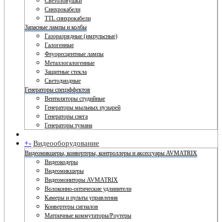
Светоловушки
Синхрокабели
TTL синхрокабели
Запасные лампы и колбы
Газоразрядные (импульсные)
Галогенные
Флуоресцентные лампы
Металлогалогенные
Защитные стекла
Светодиодные
Генераторы спецэффектов
Вентиляторы студийные
Генераторы мыльных пузырей
Генераторы снега
Генераторы тумана
+
-
Видеооборудование
Видеомикшеры, конвертеры, контроллеры и аксессуары AVMATRIX
Видеокодеры
Видеомикшеры
Видеомониторы AVMATRIX
Волоконно-оптические удлинители
Камеры и пульты управления
Конвертеры сигналов
Матричные коммутаторы/Роутеры