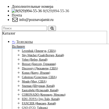
Дополнительные номера
8(929)994-55-36
Почта
info@poznavajamir.ru
Каталог
+
-
Телескопы
По бренду
Levenhuk (Левенгук, США)
Sky-Watcher (Скай-Вотчер, Китай)
Veber (Вебер, Китай)
Bresser (Брессер, Германия)
Discovery (Дискавери, США)
Konus (Конус, Италия)
Celestron (Селестрон, США)
Meade (Мид, США)
Sturman (Штурман, Китай)
Eastcolight (Истколайт, Китай)
CORONADO (Коронадо, Мексика)
EDU-TOYS (Эду-Тойз, Китай)
FANCIER (Фансиер, Китай)
GSO (ГСО, Тайвань)