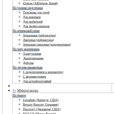
iOptron (АйОптрон, Китай)
По уровню подготовки
Телескопы для детей
Для новичков
Для любителей
Для профессионалов
По оптической схеме
Зеркальные (рефлекторы)
Линзовые (рефракторы)
Зеркально-линзовые (катадиоптрики)
По типу монтировки
Азимутальная
Экваториальная
Добсона
По другим параметрам
С подключением к компьютеру
С автонаведением
Для астрофотографий
+
-
Микроскопы
По бренду
Levenhuk (Левенгук; США)
Bresser (Брессер; Германия)
Discovery (Дискавери; США)
MAGUS (Магус; Россия)