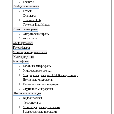
Брекеты
Слайдеры и тележки
Рельсы
Слайдеры
Тележки Dolly
Тележки TrackMaster
Краны и автогрипы
Операторские краны
Автогрипы
Фоны хромакей
Телесуфлеры
Мониторы и видоискатели
iMate продукция
Микрофоны
Головные микрофоны
Микрофонные удочки
Микрофоны для фото DSLR и видеокамер
Петличные микрофоны
Радиосистемы и конвертеры
Студийные микрофоны
Штативы и моноподы
Видеоштативы
Фотоштативы
Моноподы для видеосъемки
Быстросъемные площадки