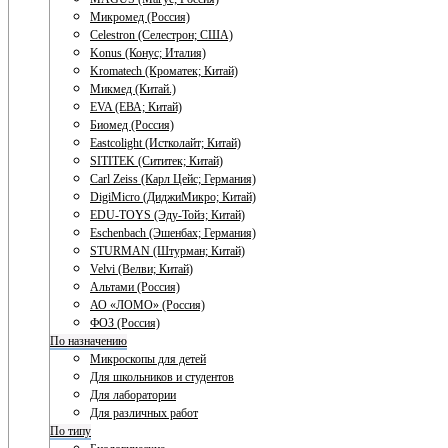
Микромед (Россия)
Celestron (Селестрон; США)
Konus (Конус; Италия)
Kromatech (Кроматек; Китай)
Микмед (Китай.)
EVA (ЕВА; Китай)
Биомед (Россия)
Eastcolight (Истколайт; Китай)
SITITEK (Сититек; Китай)
Carl Zeiss (Карл Цейс; Германия)
DigiMicro (ДиджиМикро; Китай)
EDU-TOYS (Эду-Тойз; Китай)
Eschenbach (Эшенбах; Германия)
STURMAN (Штурман; Китай)
Velvi (Велви; Китай)
Альтами (Россия)
АО «ЛОМО» (Россия)
ФОЗ (Россия)
По назначению
Микроскопы для детей
Для школьников и студентов
Для лаборатории
Для различных работ
По типу