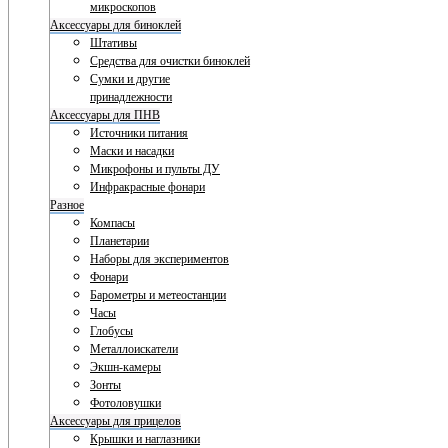
микроскопов
Аксессуары для биноклей
Штативы
Средства для очистки биноклей
Сумки и другие
принадлежности
Аксессуары для ПНВ
Источники питания
Маски и насадки
Микрофоны и пульты ДУ
Инфракрасные фонари
Разное
Компасы
Планетарии
Наборы для экспериментов
Фонари
Барометры и метеостанции
Часы
Глобусы
Металлоискатели
Экшн-камеры
Зонты
Фотоловушки
Аксессуары для прицелов
Крышки и наглазники