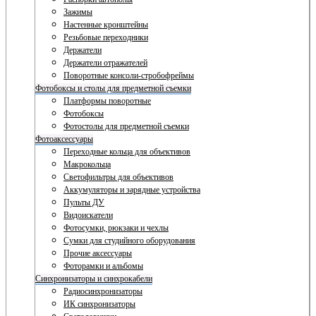
Зажимы
Настенные кронштейны
Резьбовые переходники
Держатели
Держатели отражателей
Поворотные консоли-стробофреймы
Фотобоксы и столы для предметной съемки
Платформы поворотные
Фотобоксы
Фотостолы для предметной съемки
Фотоаксессуары
Переходные кольца для объективов
Макрокольца
Светофильтры для объективов
Аккумуляторы и зарядные устройства
Пульты ДУ
Видоискатели
Фотосумки, рюкзаки и чехлы
Сумки для студийного оборудования
Прочие аксессуары
Фоторамки и альбомы
Синхронизаторы и синхрокабели
Радиосинхронизаторы
ИК синхронизаторы